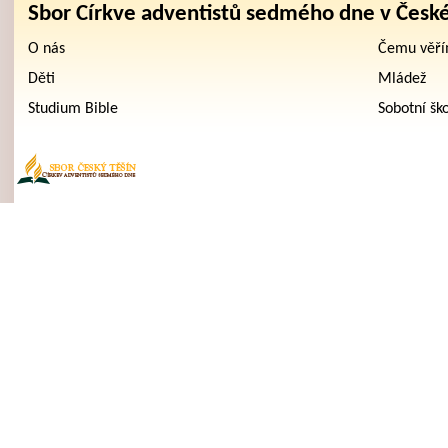
Sbor Církve adventistů sedmého dne v Česk
O nás
Čemu věř
Děti
Mládež
Studium Bible
Sobotní šk