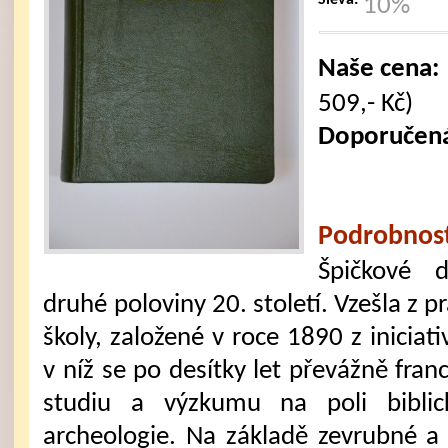
Sleva:
10%
Naše cena:
509,- Kč)
Doporučen
Podrobnost
Špičkové dí
druhé poloviny 20. století. Vzešla z p
školy, založené v roce 1890 z inicia
v níž se po desítky let převážně fran
studiu a výzkumu na poli biblické
archeologie. Na základě zevrubné a