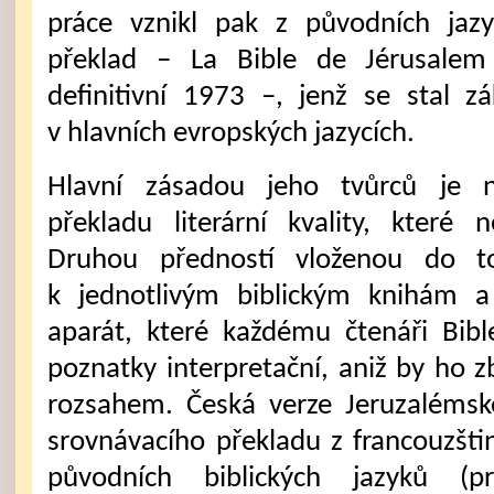
práce vznikl pak z původních jazy
překlad – La Bible de Jérusalem
definitivní 1973 –, jenž se stal z
v hlavních evropských jazycích.
Hlavní zásadou jeho tvůrců je n
překladu literární kvality, které n
Druhou předností vloženou do t
k jednotlivým biblickým knihám
aparát, které každému čtenáři Bible
poznatky interpretační, aniž by ho 
rozsahem. Česká verze Jeruzalémsk
srovnávacího překladu z francouzštin
původních biblických jazyků (p