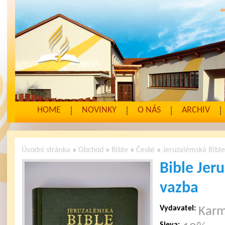
HOME
NOVINKY
O NÁS
ARCHIV
Úvodní stránka
»
Obchod
»
Bible
»
České
»
Jeruzalémská Bibl
Bible Jer
vazba
Vydavatel:
Karm