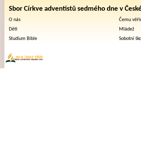
Sbor Církve adventistů sedmého dne v Česk
O nás
Čemu věř
Děti
Mládež
Studium Bible
Sobotní šk