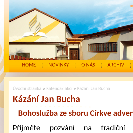
HOME
NOVINKY
O NÁS
ARCHIV
Úvodní stránka
»
Kalendář akcí
»
Kázání Jan Bucha
Kázání Jan Bucha
Bohoslužba ze sboru Církve adven
Přijměte pozvání na tradiční 