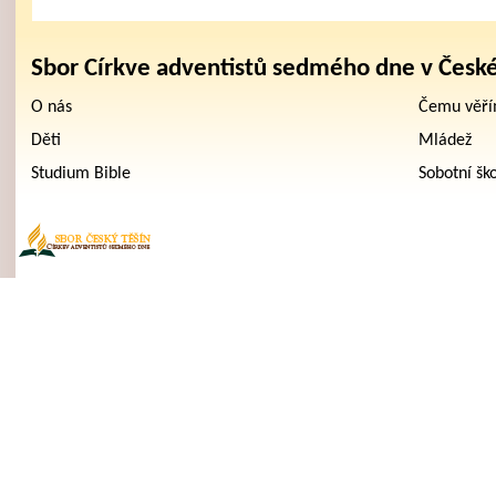
Sbor Církve adventistů sedmého dne v Česk
O nás
Čemu věř
Děti
Mládež
Studium Bible
Sobotní šk