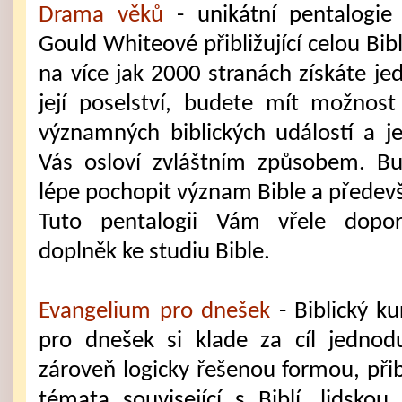
Drama věků
- unikátní pentalogie
Gould Whiteové přibližující celou Bib
na více jak 2000 stranách získáte je
její poselství, budete mít možnost
významných biblických událostí a je
Vás osloví zvláštním způsobem. B
lépe pochopit význam Bible a předevší
Tuto pentalogii Vám vřele dopo
doplněk ke studiu Bible.
Evangelium pro dnešek
- Biblický k
pro dnešek si klade za cíl jednod
zároveň logicky řešenou formou, přiblí
témata související s Biblí, lidskou 