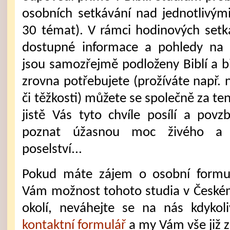
osobních setkávání nad jednotlivými
30 témat). V rámci hodinových setk
dostupné informace a pohledy na bi
jsou samozřejmě podloženy Biblí a bi
zrovna potřebujete (prožíváte např. 
či těžkosti) můžete se společně za te
jistě Vás tyto chvíle posílí a pov
poznat úžasnou moc živého a pr
poselství...
Pokud máte zájem o osobní formu 
Vám možnost tohoto studia v Českém
okolí, neváhejte se na nás kdyko
kontaktní formulář
a my Vám vše již 