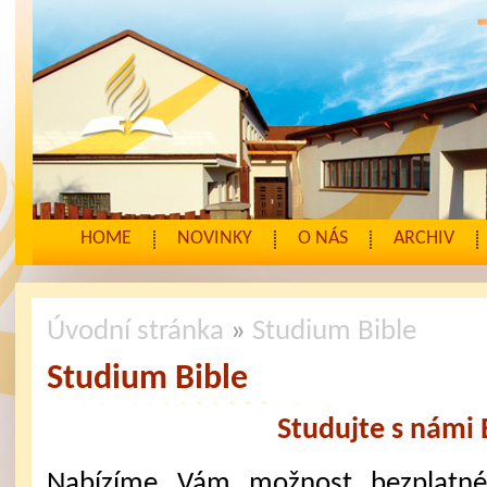
HOME
NOVINKY
O NÁS
ARCHIV
Úvodní stránka
»
Studium Bible
Studium Bible
Studujte s námi B
Nabízíme Vám možnost bezplatnéh