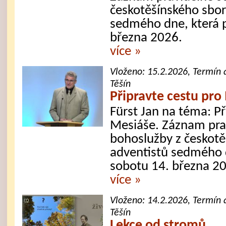
českotěšínského sbor
sedmého dne, která 
března 2026.
více »
Vloženo:
15.2.2026
, Termín 
Těšín
Připravte cestu pro
Fürst Jan na téma: Př
Mesiáše. Záznam pra
bohoslužby z českotě
adventistů sedmého d
sobotu 14. března 2
více »
Vloženo:
14.2.2026
, Termín 
Těšín
Lekce od stromů