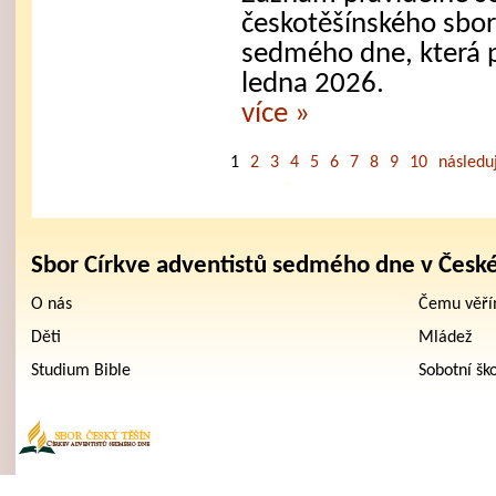
českotěšínského sbor
sedmého dne, která 
ledna 2026.
více »
1
2
3
4
5
6
7
8
9
10
následuj
Sbor Církve adventistů sedmého dne v Česk
O nás
Čemu věř
Děti
Mládež
Studium Bible
Sobotní šk