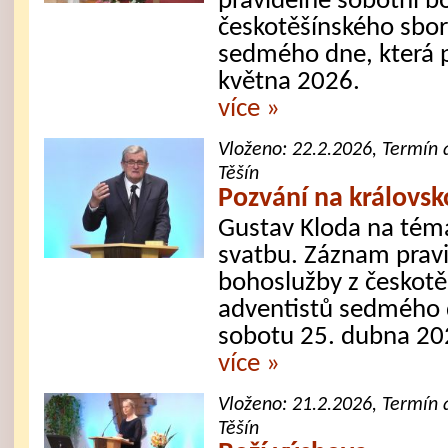
pravidelné sobotní b
českotěšínského sbor
sedmého dne, která p
května 2026.
více »
Vloženo:
22.2.2026
, Termín 
Těšín
Pozvání na královs
Gustav Kloda na téma
svatbu. Záznam prav
bohoslužby z českotě
adventistů sedmého d
sobotu 25. dubna 20
více »
Vloženo:
21.2.2026
, Termín 
Těšín