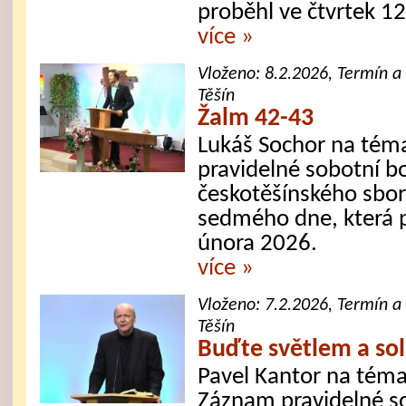
proběhl ve čtvrtek 1
více »
Vloženo:
8.2.2026
, Termín a
Těšín
Žalm 42-43
Lukáš Sochor na tém
pravidelné sobotní b
českotěšínského sbor
sedmého dne, která p
února 2026.
více »
Vloženo:
7.2.2026
, Termín a
Těšín
Buďte světlem a sol
Pavel Kantor na téma
Záznam pravidelné s