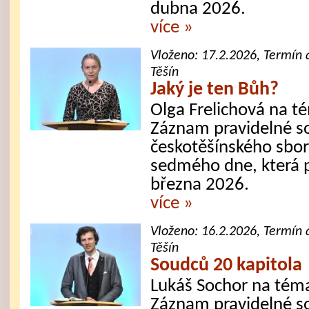
dubna 2026.
více »
Vloženo:
17.2.2026
, Termín 
Těšín
Jaký je ten Bůh?
Olga Frelichová na t
Záznam pravidelné s
českotěšínského sbor
sedmého dne, která 
března 2026.
více »
Vloženo:
16.2.2026
, Termín 
Těšín
Soudců 20 kapitola
Lukáš Sochor na téma
Záznam pravidelné s