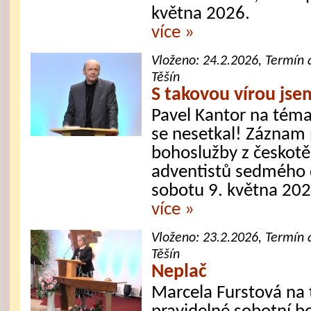
května 2026.
více »
Vloženo:
24.2.2026
, Termín 
Těšín
S takovou vírou jse
Pavel Kantor na téma
se nesetkal! Záznam 
bohoslužby z českotě
adventistů sedmého d
sobotu 9. května 202
více »
Vloženo:
23.2.2026
, Termín 
Těšín
Neplač
Marcela Furstová na