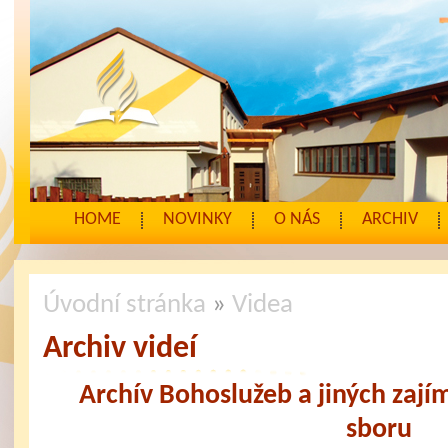
HOME
NOVINKY
O NÁS
ARCHIV
Úvodní stránka
»
Videa
Archiv videí
Archív Bohoslužeb a jiných zají
sboru