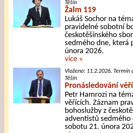
Těšín
Žalm 119
Lukáš Sochor na tém
pravidelné sobotní b
českotěšínského sbor
sedmého dne, která 
února 2026.
více »
Vloženo:
11.2.2026
, Termín 
Těšín
Pronásledování věří
Petr Hamrozi na tém
věřících. Záznam pra
bohoslužby z českotě
adventistů sedmého d
sobotu 21. února 20