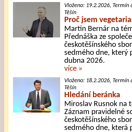
Vloženo:
19.2.2026
, Termín 
Těšín
Proč jsem vegetari
Martin Bernár na tém
Přednáška ze společe
českotěšínského sbor
sedmého dne, který p
dubna 2026.
více »
Vloženo:
18.2.2026
, Termín 
Těšín
Hledání beránka
Miroslav Rusnok na 
Záznam pravidelné s
českotěšínského sbor
sedmého dne, která p