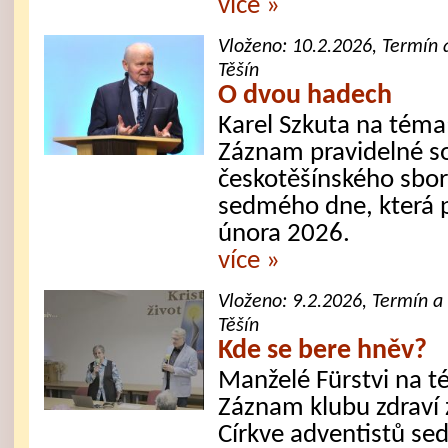
více »
Vloženo:
10.2.2026
, Termín 
Těšín
O dvou hadech
Karel Szkuta na téma
Záznam pravidelné s
českotěšínského sbor
sedmého dne, která 
února 2026.
více »
Vloženo:
9.2.2026
, Termín a
Těšín
Kde se bere hněv?
Manželé Fürstvi na t
Záznam klubu zdraví 
Církve adventistů se