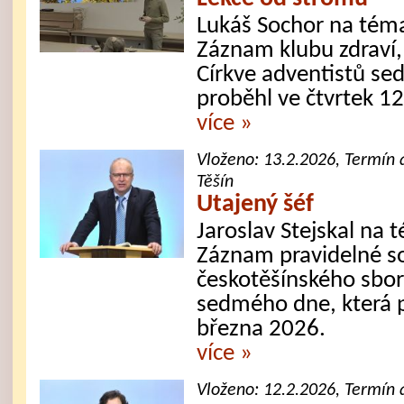
Lukáš Sochor na téma
Záznam klubu zdraví,
Církve adventistů se
proběhl ve čtvrtek 1
více »
Vloženo:
13.2.2026
, Termín 
Těšín
Utajený šéf
Jaroslav Stejskal na 
Záznam pravidelné s
českotěšínského sbor
sedmého dne, která p
března 2026.
více »
Vloženo:
12.2.2026
, Termín 