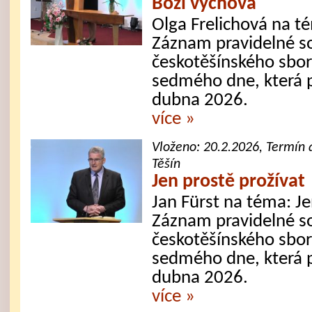
Boží výchova
Olga Frelichová na t
Záznam pravidelné s
českotěšínského sbor
sedmého dne, která 
dubna 2026.
více »
Vloženo:
20.2.2026
, Termín 
Těšín
Jen prostě prožívat
Jan Fürst na téma: Je
Záznam pravidelné s
českotěšínského sbor
sedmého dne, která 
dubna 2026.
více »