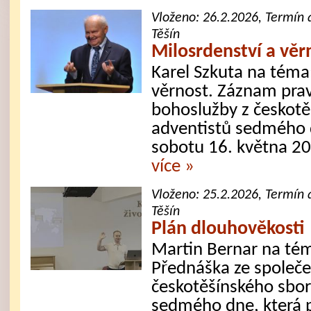
Vloženo:
26.2.2026
, Termín 
Těšín
Milosrdenství a věr
Karel Szkuta na téma
věrnost. Záznam prav
bohoslužby z českotě
adventistů sedmého d
sobotu 16. května 2
více »
Vloženo:
25.2.2026
, Termín 
Těšín
Plán dlouhověkosti
Martin Bernar na tém
Přednáška ze společe
českotěšínského sbor
sedmého dne, která p