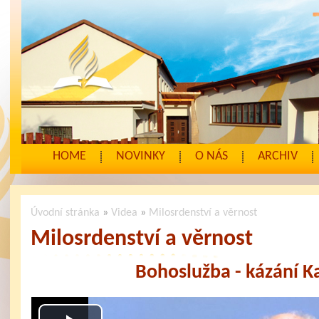
HOME
NOVINKY
O NÁS
ARCHIV
Úvodní stránka
»
Videa
»
Milosrdenství a věrnost
Milosrdenství a věrnost
Bohoslužba - kázání K