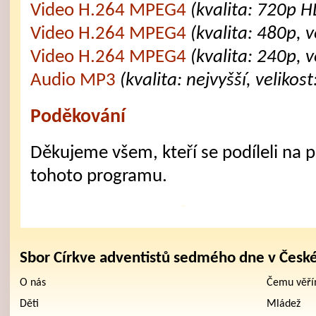
Video H.264 MPEG4
(kvalita: 720p H
Video H.264 MPEG4
(kvalita: 480p, 
Video H.264 MPEG4
(kvalita: 240p, 
Audio MP3
(kvalita: nejvyšší, velikos
Poděkování
Děkujeme všem, kteří se podíleli na př
tohoto programu.
Sbor Církve adventistů sedmého dne v Česk
O nás
Čemu věř
Děti
Mládež