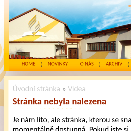
HOME
NOVINKY
O NÁS
ARCHIV
Úvodní stránka
»
Videa
Stránka nebyla nalezena
Je nám líto, ale stránka, kterou se sna
momentálně dostupná. Pokud jste si j