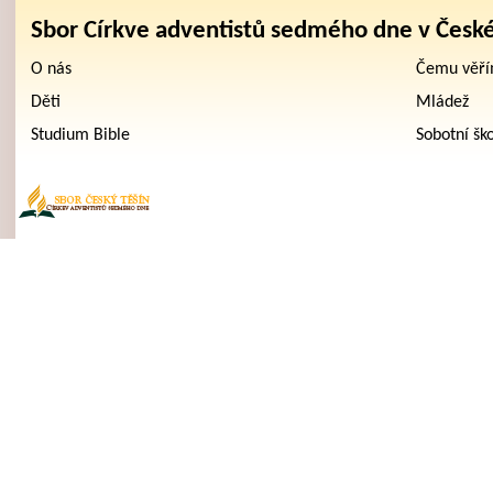
Sbor Církve adventistů sedmého dne v Česk
O nás
Čemu věř
Děti
Mládež
Studium Bible
Sobotní šk