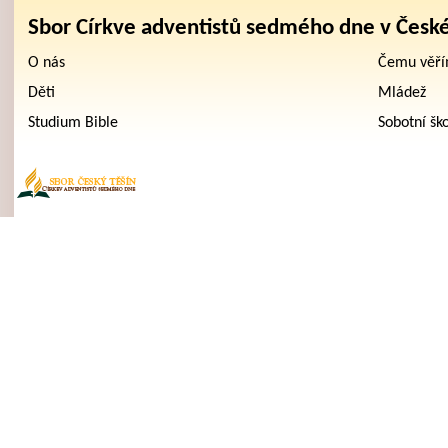
Sbor Církve adventistů sedmého dne v Česk
O nás
Čemu věř
Děti
Mládež
Studium Bible
Sobotní šk