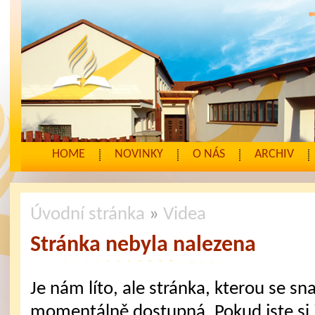
HOME
NOVINKY
O NÁS
ARCHIV
Úvodní stránka
»
Videa
Stránka nebyla nalezena
Je nám líto, ale stránka, kterou se sna
momentálně dostupná. Pokud jste si j