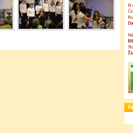
O 
Če
Ko
Da
Ná
Bi
St
Žá
F