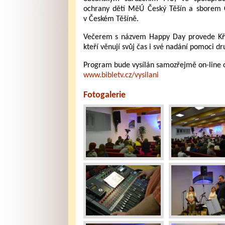
ochrany dětí MěÚ Český Těšín a sborem 
v Českém Těšíně.
Večerem s názvem Happy Day provede Kře
kteří věnují svůj čas i své nadání pomoci 
Program bude vysílán samozřejmě on-line o
www.bibletv.cz/vysilani
Fotogalerie