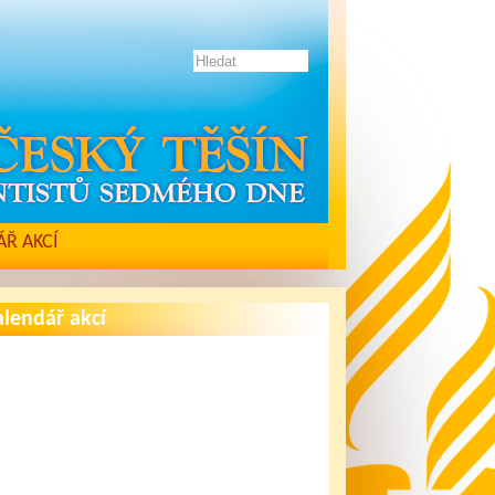
Ř AKCÍ
lendář akcí