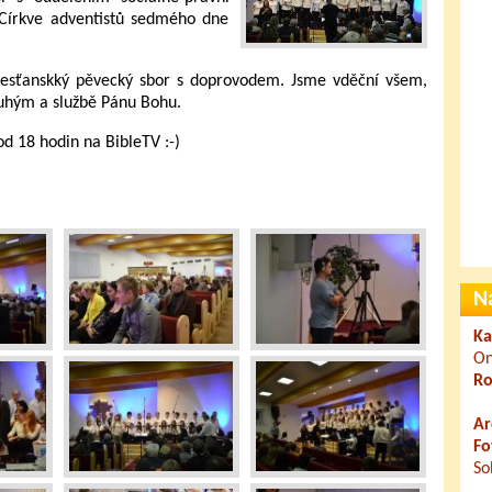
Církve adventistů sedmého dne
sťanskký pěvecký sbor s doprovodem. Jsme vděční všem,
druhým a službě Pánu Bohu.
d 18 hodin na BibleTV :-)
N
Ka
On
Ro
Ar
Fo
So