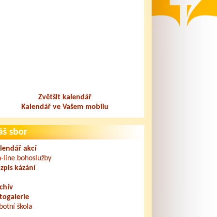
Zvětšit kalendář
Kalendář ve Vašem mobilu
áš sbor
lendář akcí
-line bohoslužby
zpis kázání
chív
togalerie
botní škola