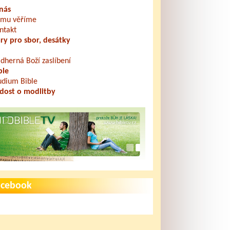
nás
mu věříme
ntakt
ry pro sbor, desátky
dherná Boží zaslíbení
ble
udium Bible
dost o modlitby
acebook