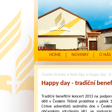
HOME
NOVINKY
O NÁS
Úvodní stránka
»
Naše tipy
»
Happy day - tr
Happy day - tradiční benef
Tradiční benefiční koncert 2013 na podpor
dětí v Českém Těšíně proběhne v pátek 1
Církve adventistů sedmého dne v Českém 
občanským sdružením I4U, ve spoluprác