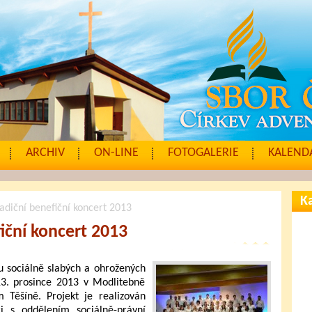
ARCHIV
ON-LINE
FOTOGALERIE
KALENDÁ
Ka
adiční benefiční koncert 2013
iční koncert 2013
u sociálně slabých a ohrožených
3. prosince 2013 v Modlitebně
Těšíně. Projekt je realizován
i s oddělením sociálně-právní