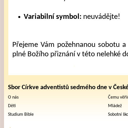
Variabilní symbol:
neuvádějte!
Přejeme Vám požehnanou sobotu a 
plné Božího přiznání v této nelehké d
Sbor Církve adventistů sedmého dne v Česk
O nás
Čemu věř
Děti
Mládež
Studium Bible
Sobotní šk