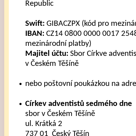
Republic
Swift:
GIBACZPX (kód pro mezinár
IBAN:
CZ14 0800 0000 0017 2548
mezinárodní platby)
Majitel účtu:
Sbor Církve advent
v Českém Těšíně
nebo poštovní poukázkou na adre
Církev adventistů sedmého dne
sbor v Českém Těšíně
ul. Krátká 2
737 01 Český Těšín