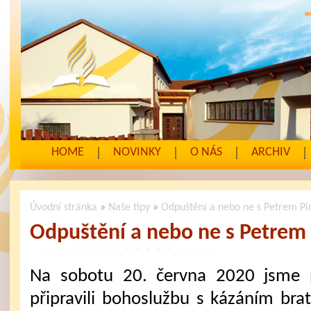
HOME
NOVINKY
O NÁS
ARCHIV
Úvodní stránka
»
Naše tipy
»
Odpuštění a nebo ne s Petrem 
Odpuštění a nebo ne s Petre
Na sobotu 20. června 2020 jsme 
připravili bohoslužbu s kázáním brat