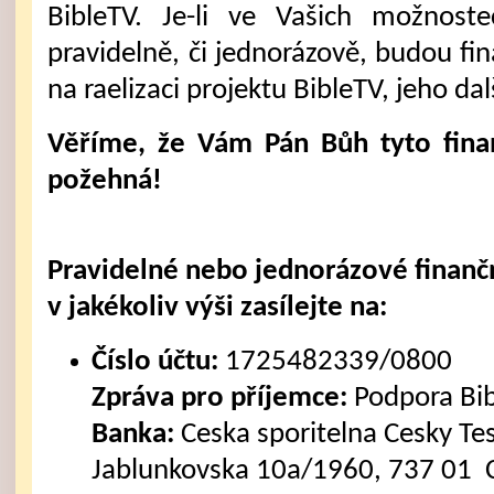
BibleTV. Je-li ve Vašich možnost
pravidelně, či jednorázově, budou fi
na raelizaci projektu BibleTV, jeho dal
Věříme, že Vám Pán Bůh tyto fina
požehná!
Pravidelné nebo jednorázové finanč
v jakékoliv výši zasílejte na:
Číslo účtu:
1725482339/0800
Zpráva pro příjemce:
Podpora Bi
Banka:
Ceska sporitelna Cesky Tes
Jablunkovska 10a/1960, 737 01 C