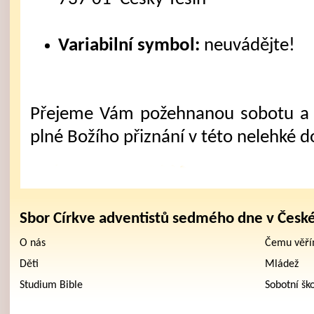
Variabilní symbol:
neuvádějte!
Přejeme Vám požehnanou sobotu a 
plné Božího přiznání v této nelehké d
Sbor Církve adventistů sedmého dne v Česk
O nás
Čemu věř
Děti
Mládež
Studium Bible
Sobotní šk