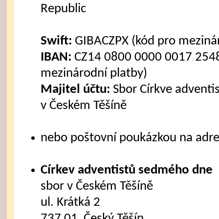
Republic
Swift:
GIBACZPX (kód pro mezinár
IBAN:
CZ14 0800 0000 0017 2548
mezinárodní platby)
Majitel účtu:
Sbor Církve advent
v Českém Těšíně
nebo poštovní poukázkou na adre
Církev adventistů sedmého dne
sbor v Českém Těšíně
ul. Krátká 2
737 01 Český Těšín