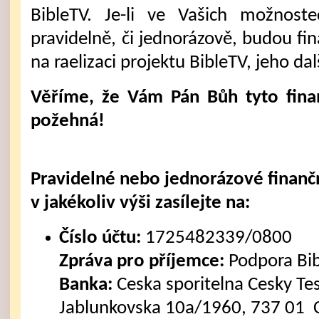
BibleTV. Je-li ve Vašich možnost
pravidelně, či jednorázově, budou fi
na raelizaci projektu BibleTV, jeho dal
Věříme, že Vám Pán Bůh tyto fina
požehná!
Pravidelné nebo jednorázové finanč
v jakékoliv výši zasílejte na:
Číslo účtu:
1725482339/0800
Zpráva pro příjemce:
Podpora Bi
Banka:
Ceska sporitelna Cesky Tes
Jablunkovska 10a/1960, 737 01 C