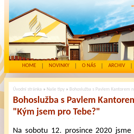
HOME
NOVINKY
O NÁS
ARCHIV
Úvodní stránka
»
Naše tipy
»
Bohoslužba s Pavlem Kantorem na
Bohoslužba s Pavlem Kantorem
"Kým jsem pro Tebe?"
Na sobotu 12. prosince 2020 jsme