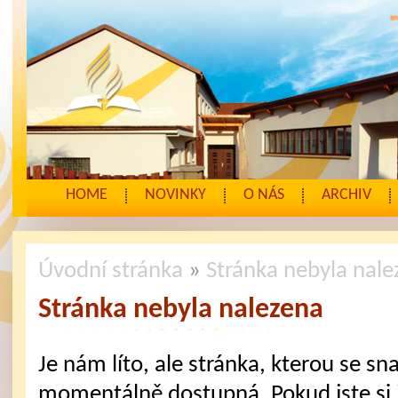
HOME
NOVINKY
O NÁS
ARCHIV
Úvodní stránka
»
Stránka nebyla nal
Stránka nebyla nalezena
Je nám líto, ale stránka, kterou se sna
momentálně dostupná. Pokud jste si j