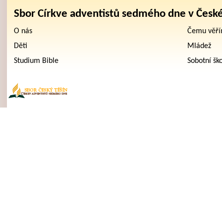
Sbor Církve adventistů sedmého dne v Česk
O nás
Čemu věř
Děti
Mládež
Studium Bible
Sobotní šk