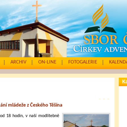
ARCHIV
ON-LINE
FOTOGALERIE
KALENDÁ
Ka
kání mládeže z Českého Těšína
 od 18 hodin, v naší modlitebně