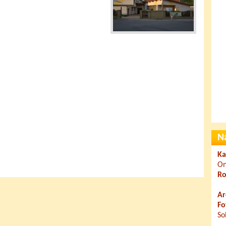
N
Ka
On
Ro
Ar
Fo
So