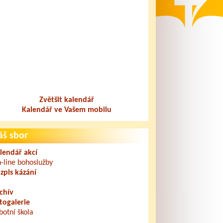
Zvětšit kalendář
Kalendář ve Vašem mobilu
áš sbor
lendář akcí
-line bohoslužby
zpis kázání
chív
togalerie
botní škola