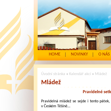
HOME
NOVINKY
O NÁS
Úvodní stránka
»
Kalendář akcí
»
Mládež
Mládež
Pravidelné set
Pravidelná mládež se sejde i tento pátek,
v Českém Těšíně...