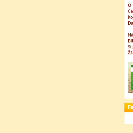
O 
Če
Ko
Da
Ná
Bi
St
Žá
F