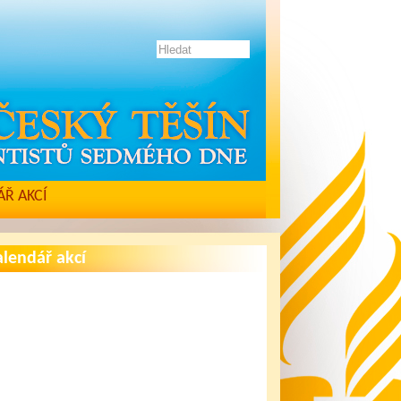
Ř AKCÍ
lendář akcí