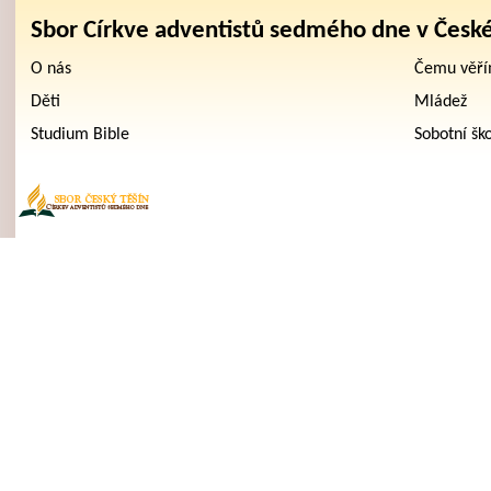
Sbor Církve adventistů sedmého dne v Česk
O nás
Čemu věř
Děti
Mládež
Studium Bible
Sobotní šk