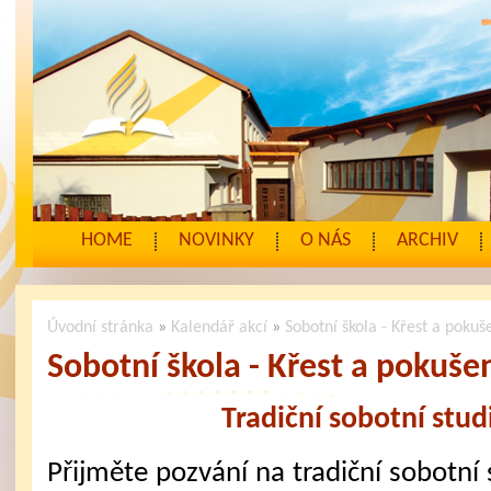
HOME
NOVINKY
O NÁS
ARCHIV
Úvodní stránka
»
Kalendář akcí
»
Sobotní škola - Křest a pokuš
Sobotní škola - Křest a pokuše
Tradiční sobotní stu
Přijměte pozvání na tradiční sobotní