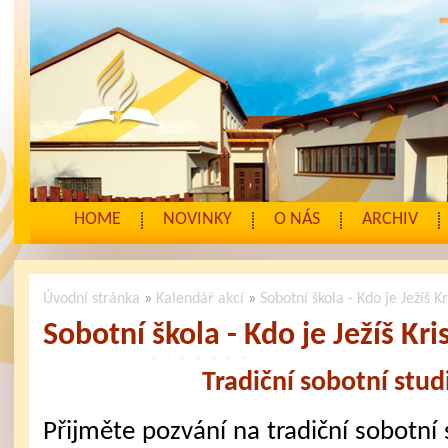
HOME
NOVINKY
O NÁS
ARCHIV
Úvodní stránka
»
Kalendář akcí
»
Sobotní škola - Kdo je Ježíš K
Sobotní škola - Kdo je Ježíš Kri
Tradiční sobotní stu
Přijměte pozvání na tradiční sobotní