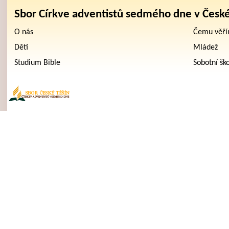
Sbor Církve adventistů sedmého dne v Česk
O nás
Čemu věř
Děti
Mládež
Studium Bible
Sobotní šk