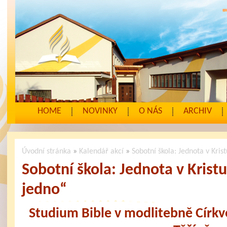
HOME
NOVINKY
O NÁS
ARCHIV
Úvodní stránka
»
Kalendář akcí
»
Sobotní škola: Jednota v Krist
Sobotní škola: Jednota v Kristu
jedno“
Studium Bible v modlitebně Církv