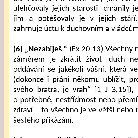
ulehčovaly jejich starosti, chránily
jim a potěšovaly je v jejich stáří
zahrnuje úctu k duchovním a vládců
(6) „Nezabiješ.“
(Ex 20,13) Všechny ne
záměrem je zkrátit život, duch n
oddávání se jakékoli vášni, která 
(dokonce i přání někomu ublížit, pr
svého bratra, je vrah“ [1 J 3,15]),
o potřebné, nestřídmost nebo přemír
zdraví – to všechno je ve větší nebo
šestého přikázání.