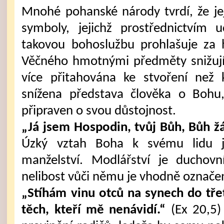
Mnohé pohanské národy tvrdí, že je
symboly, jejichž prostřednictvím 
takovou bohoslužbu prohlašuje za h
Věčného hmotnými předměty snižují 
více přitahována ke stvoření než k
snížena představa člověka o Bohu,
připraven o svou důstojnost.
„Já jsem Hospodin, tvůj Bůh, Bůh žár
Úzký vztah Boha k svému lidu j
manželství. Modlářství je duchovn
nelibost vůči němu je vhodně označen
„Stíhám vinu otců na synech do tře
těch, kteří mě nenávidí.“
(Ex 20,5) 