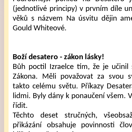
(jednotlivé principy) v prvním díle 
věků s názvem Na úsvitu dějin amer
Gould Whiteové.
Boží desatero - zákon lásky!
Bůh poctil Izraelce tím, že je učinil
Zákona. Měli považovat za svou sv
takto celému světu. Příkazy Desater
lidmi. Byly dány k ponaučení všem. V
řídit.
Těchto deset stručných, všeobs
přikázání obsahuje povinnosti č