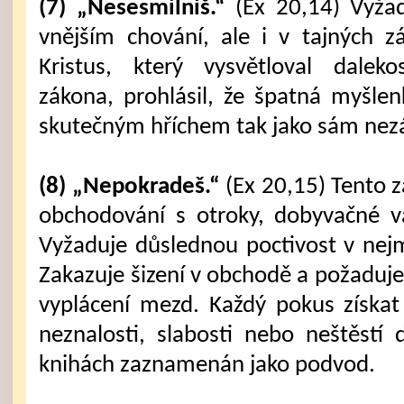
(7) „Nesesmilníš.“
(Ex 20,14) Vyžad
vnějším chování, ale i v tajných z
Kristus, který vysvětloval dalek
zákona, prohlásil, že špatná myšle
skutečným hříchem tak jako sám nez
(8) „Nepokradeš.“
(Ex 20,15) Tento z
obchodování s otroky, dobyvačné vá
Vyžaduje důslednou poctivost v nejm
Zakazuje šizení v obchodě a požaduje
vyplácení mezd. Každý pokus získa
neznalosti, slabosti nebo neštěstí
knihách zaznamenán jako podvod.