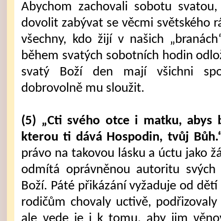
Abychom zachovali sobotu svatou
dovolit zabývat se věcmi světského r
všechny, kdo žijí v našich „branác
během svatých sobotních hodin odloži
svatý Boží den mají všichni sp
dobrovolně mu sloužit.
(5) „Cti svého otce i matku, abys 
kterou ti dává Hospodin, tvůj Bůh.
právo na takovou lásku a úctu jako ž
odmítá oprávněnou autoritu svých 
Boží. Páté přikázání vyžaduje od dětí
rodičům chovaly uctivě, podřizovaly 
ale vede je i k tomu, aby jim věno