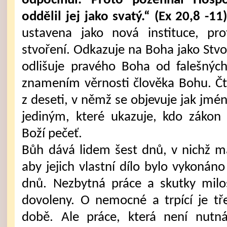
odpočinul. Proto požehnal Hosp
oddělil jej jako svatý.“ (Ex 20,8 -11
ustavena jako nová instituce, pr
stvoření. Odkazuje na Boha jako Stvo
odlišuje pravého Boha od falešnýc
znamením věrnosti člověka Bohu. Čtv
z deseti, v němž se objevuje jak jmén
jediným, které ukazuje, kdo zákon
Boží pečeť.
Bůh dává lidem šest dnů, v nichž ma
aby jejich vlastní dílo bylo vykonán
dnů. Nezbytná práce a skutky milo
dovoleny. O nemocné a trpící je tř
době. Ale práce, která není nutná