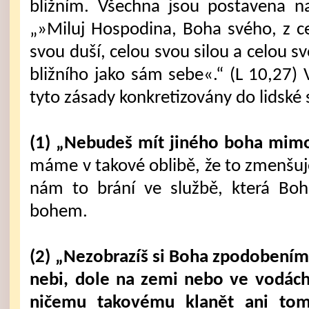
bližním. Všechna jsou postavena na
„»Miluj Hospodina, Boha svého, z c
svou duší, celou svou silou a celou s
bližního jako sám sebe«.“ (L 10,27) 
tyto zásady konkretizovány do lidské 
(1) „Nebudeš mít jiného boha mim
máme v takové oblibě, že to zmenšuj
nám to brání ve službě, která Boh
bohem.
(2) „Nezobrazíš si Boha zpodobením
nebi, dole na zemi nebo ve vodác
ničemu takovému klanět ani tomu