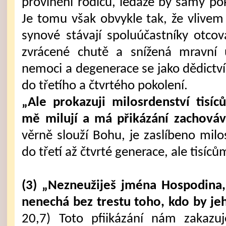
provinění rodičů, ledaže by samy pokr
Je tomu však obvykle tak, že vlivem 
synové stávají spoluúčastníky otcov
zvrácené chutě a snížená mravní ú
nemoci a degenerace se jako dědictví
do třetího a čtvrtého pokolení.
„Ale prokazuji milosrdenství tisíc
mě milují a má přikázání zachováva
věrně slouží Bohu, je zaslíbeno milo
do třetí až čtvrté generace, ale tisíců
(3) „Nezneužiješ jména Hospodina
nenechá bez trestu toho, kdo by je
20,7) Toto pfiikázání nám zakazu