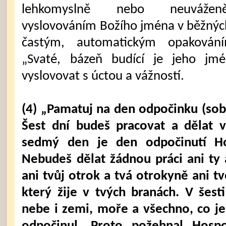
lehkomyslně nebo neuváženě
vyslovováním Božího jména v běžnýc
častým, automatickým opakován
„Svaté, bázeň budící je jeho jm
vyslovovat s úctou a vážností.
(4) „Pamatuj na den odpočinku (sobo
Šest dní budeš pracovat a dělat v
sedmý den je den odpočinutí Ho
Nebudeš dělat žádnou práci ani ty 
ani tvůj otrok a tvá otrokyně ani tv
který žije v tvých branách. V šest
nebe i zemi, moře a všechno, co j