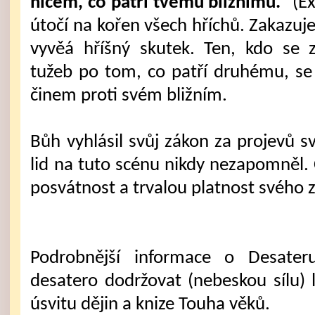
ničem, co patří tvému bližnímu.“
(Ex
útočí na kořen všech hříchů. Zakazuje
vyvěá hříšný skutek. Ten, kdo se z
tužeb po tom, co patří druhému, se
činem proti svém bližním.
Bůh vyhlásil svůj zákon za projevů s
lid na tuto scénu nikdy nezapomněl.
posvátnost a trvalou platnost svého 
Podrobnější informace o Desater
desatero dodržovat (nebeskou sílu) 
úsvitu dějin a knize Touha věků.