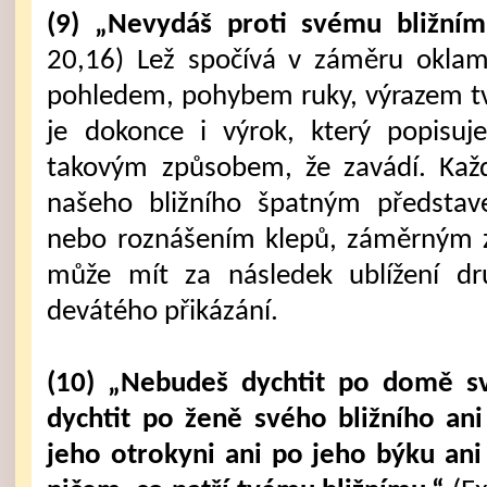
(9) „Nevydáš proti svému bližnímu
20,16) Lež spočívá v záměru oklam
pohledem, pohybem ruky, výrazem tvář
je dokonce i výrok, který popisuje
takovým způsobem, že zavádí. Každ
našeho bližního špatným předsta
nebo roznášením klepů, záměrným z
může mít za následek ublížení d
devátého přikázání.
(10) „Nebudeš dychtit po domě s
dychtit po ženě svého bližního an
jeho otrokyni ani po jeho býku ani