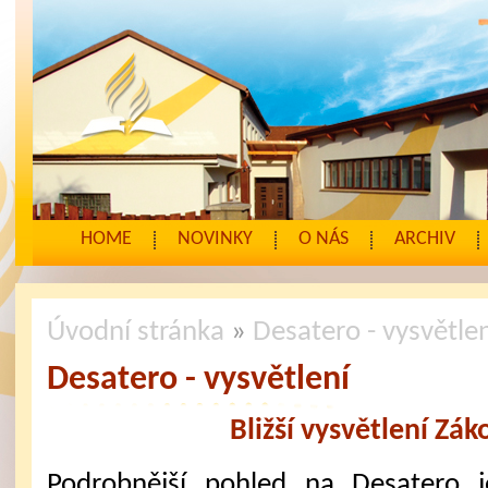
HOME
NOVINKY
O NÁS
ARCHIV
Úvodní stránka
»
Desatero - vysvětle
Desatero - vysvětlení
Bližší vysvětlení Zák
Podrobnější pohled na Desatero je