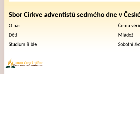
Sbor Církve adventistů sedmého dne v Česk
O nás
Čemu věř
Děti
Mládež
Studium Bible
Sobotní šk