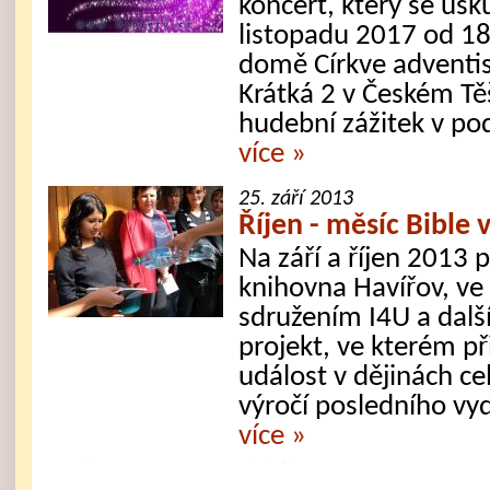
koncert, který se usk
listopadu 2017 od 1
domě Církve adventi
Krátká 2 v Českém Tě
hudební zážitek v po
více »
25. září 2013
Říjen - měsíc Bible 
Na září a říjen 2013 
knihovna Havířov, ve
sdružením I4U a dalš
projekt, ve kterém 
událost v dějinách ce
výročí posledního vyd
více »