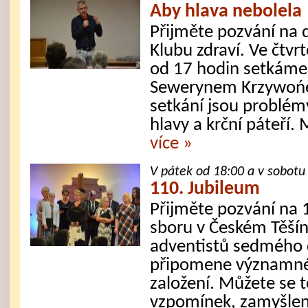
Aby hlava nebolela
Přijměte pozvání na 
Klubu zdraví. Ve čtvr
od 17 hodin setkáme
Sewerynem Krzywońe
setkání jsou problémy
hlavy a krční páteří. 
více »
V pátek od 18:00 a v sobotu
110. Jubileum
Přijměte pozvání na 1
sboru v Českém Těšíně
adventistů sedmého 
připomene významné
založení. Můžete se 
vzpomínek, zamyšlení