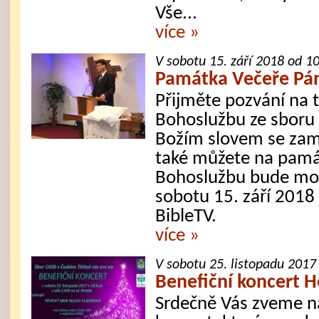
Vše...
více »
V sobotu 15. září 2018 od 1
Památka Večeře Pán
Přijměte pozvání na t
Bohoslužbu ze sboru
Božím slovem se zamy
také můžete na pamá
Bohoslužbu bude mož
sobotu 15. září 2018
BibleTV.
více »
V sobotu 25. listopadu 2017
Benefiční koncert 
Srdečně Vás zveme na