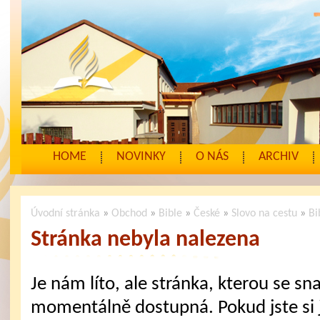
HOME
NOVINKY
O NÁS
ARCHIV
Úvodní stránka
»
Obchod
»
Bible
»
České
»
Slovo na cestu
»
Bi
Stránka nebyla nalezena
Je nám líto, ale stránka, kterou se sna
momentálně dostupná. Pokud jste si j