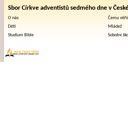
Sbor Církve adventistů sedmého dne v Česk
O nás
Čemu věř
Děti
Mládež
Studium Bible
Sobotní šk