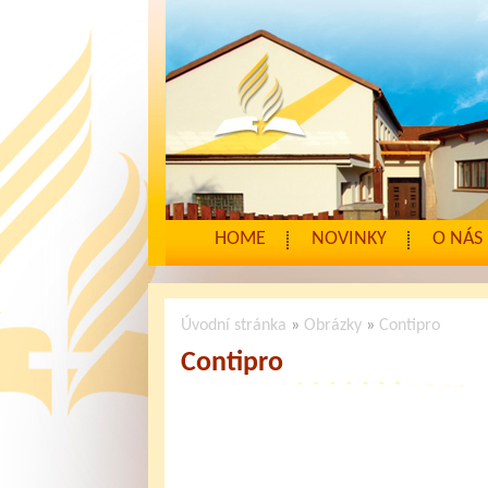
HOME
NOVINKY
O NÁS
Úvodní stránka
»
Obrázky
»
Contipro
Contipro