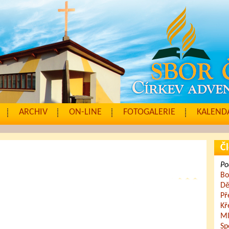
ARCHIV
ON-LINE
FOTOGALERIE
KALENDÁ
Čl
Po
Bo
Dě
Př
Kř
Ml
Sp