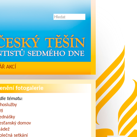
Ř AKCÍ
enění fotogalerie
dle tématu:
hoslužby
ti
ednášky
esťanský domov
ádež
olečná setkání