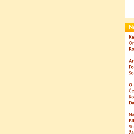
N
Ka
On
Ro
Ar
Fo
So
O 
Če
Ko
Da
Ná
Bi
St
Žá