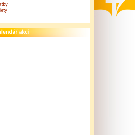
atby
lety
lendář akcí