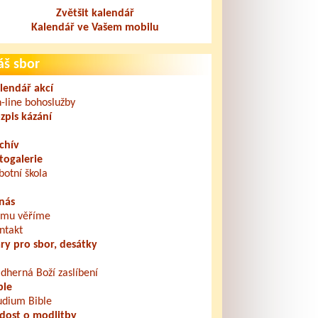
Zvětšit kalendář
Kalendář ve Vašem mobilu
áš sbor
lendář akcí
-line bohoslužby
zpis kázání
chív
togalerie
botní škola
nás
mu věříme
ntakt
ry pro sbor, desátky
dherná Boží zaslíbení
ble
udium Bible
dost o modlitby