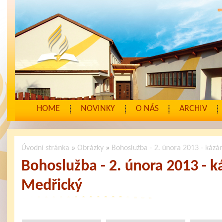
HOME
NOVINKY
O NÁS
ARCHIV
Úvodní stránka
»
Obrázky
»
Bohoslužba - 2. února 2013 - kázá
Bohoslužba - 2. února 2013 - k
Medřický