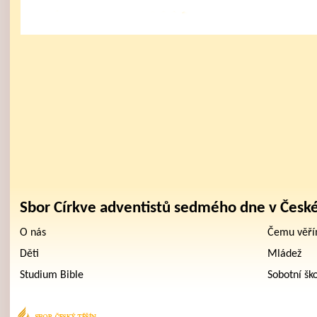
Sbor Církve adventistů sedmého dne v Česk
O nás
Čemu věř
Děti
Mládež
Studium Bible
Sobotní šk