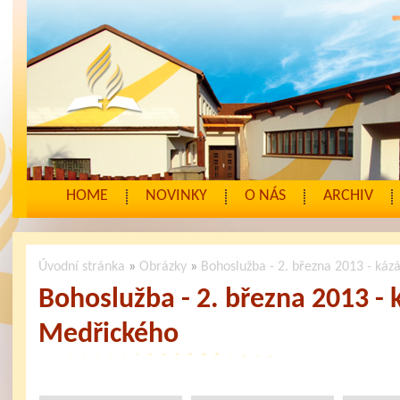
HOME
NOVINKY
O NÁS
ARCHIV
Úvodní stránka
»
Obrázky
»
Bohoslužba - 2. března 2013 - ká
Bohoslužba - 2. března 2013 - 
Medřického