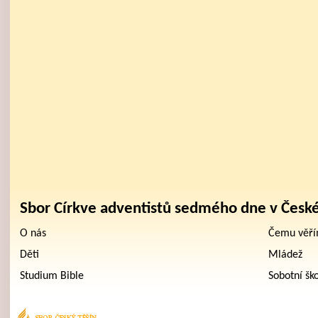
Sbor Církve adventistů sedmého dne v Česk
O nás
Čemu věř
Děti
Mládež
Studium Bible
Sobotní šk