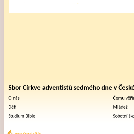
Sbor Církve adventistů sedmého dne v Česk
O nás
Čemu věř
Děti
Mládež
Studium Bible
Sobotní šk