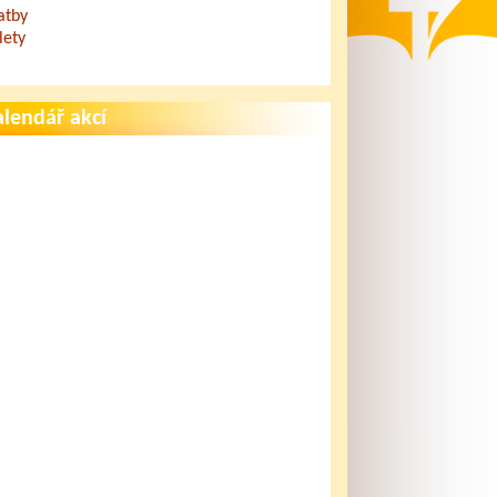
atby
lety
lendář akcí