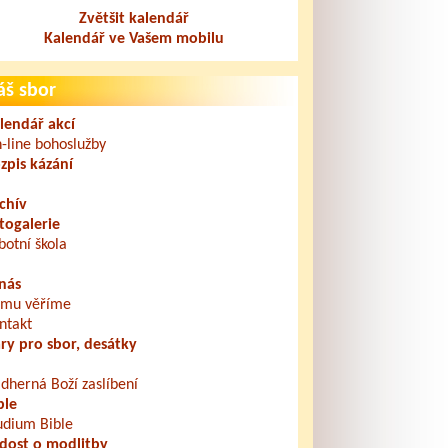
Zvětšit kalendář
Kalendář ve Vašem mobilu
áš sbor
lendář akcí
-line bohoslužby
zpis kázání
chív
togalerie
botní škola
nás
mu věříme
ntakt
ry pro sbor, desátky
dherná Boží zaslíbení
ble
udium Bible
dost o modlitby