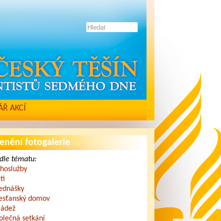
Ř AKCÍ
enění fotogalerie
dle tématu:
hoslužby
ti
ednášky
esťanský domov
ádež
olečná setkání