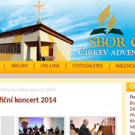
ARCHIV
ON-LINE
FOTOGALERIE
KALENDÁ
Čl
adiční benefiční koncert 2014
Po
fiční koncert 2014
Bo
Dě
Př
Kř
Ml
Sp