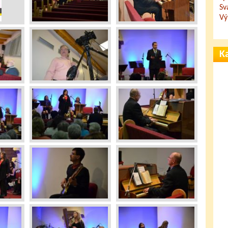
Sv
Vý
Ka