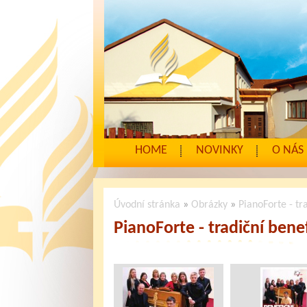
HOME
NOVINKY
O NÁS
Úvodní stránka
»
Obrázky
»
PianoForte - tr
PianoForte - tradiční bene