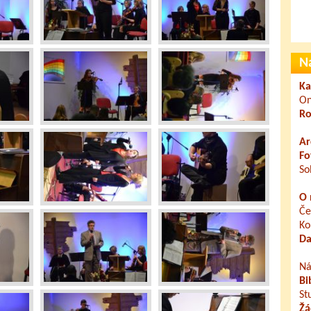
N
Ka
On
Ro
Ar
Fo
So
O 
Če
Ko
Da
Ná
Bi
St
Žá