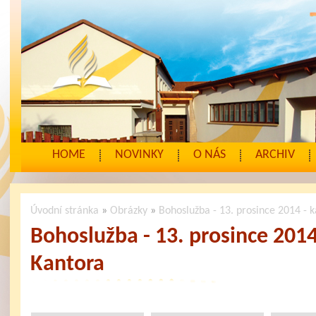
HOME
NOVINKY
O NÁS
ARCHIV
Úvodní stránka
»
Obrázky
»
Bohoslužba - 13. prosince 2014 - 
Bohoslužba - 13. prosince 2014
Kantora