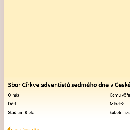
Sbor Církve adventistů sedmého dne v Česk
O nás
Čemu věř
Děti
Mládež
Studium Bible
Sobotní šk