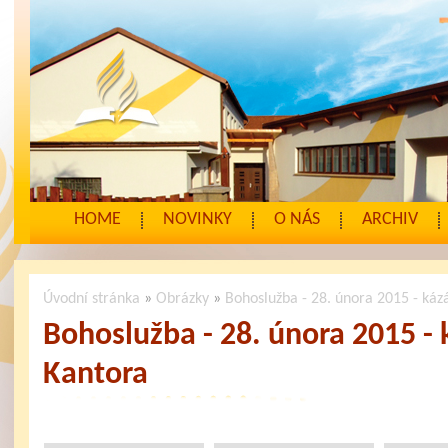
HOME
NOVINKY
O NÁS
ARCHIV
Úvodní stránka
»
Obrázky
»
Bohoslužba - 28. února 2015 - káz
Bohoslužba - 28. února 2015 -
Kantora