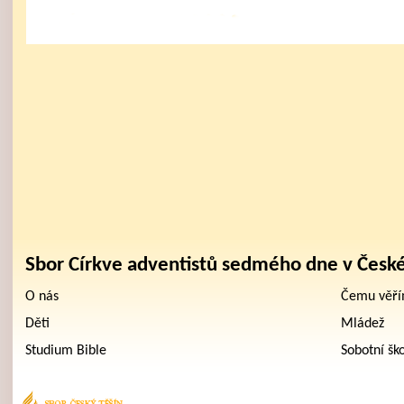
Sbor Církve adventistů sedmého dne v Česk
O nás
Čemu věř
Děti
Mládež
Studium Bible
Sobotní šk