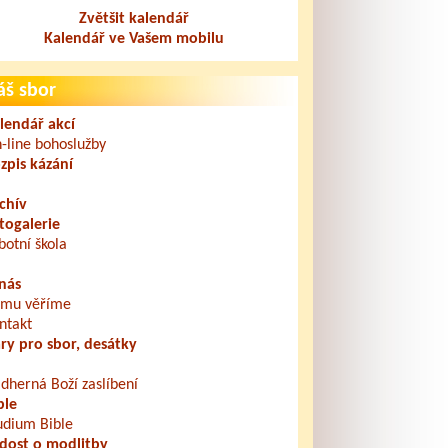
Zvětšit kalendář
Kalendář ve Vašem mobilu
áš sbor
lendář akcí
-line bohoslužby
zpis kázání
chív
togalerie
botní škola
nás
mu věříme
ntakt
ry pro sbor, desátky
dherná Boží zaslíbení
ble
udium Bible
dost o modlitby