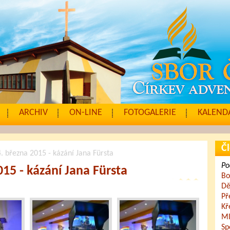
ARCHIV
ON-LINE
FOTOGALERIE
KALENDÁ
Čl
. března 2015 - kázání Jana Fürsta
Po
15 - kázání Jana Fürsta
Bo
Dě
Př
Kř
Ml
Sp