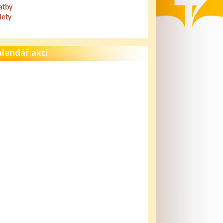
atby
lety
lendář akcí