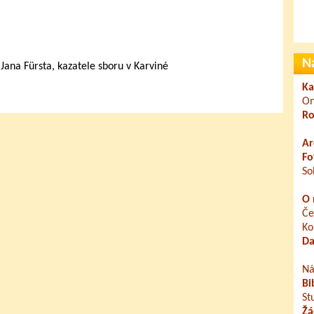
N
 Jana Fürsta, kazatele sboru v Karviné
Ka
On
Ro
Ar
Fo
So
O 
Če
Ko
Da
Ná
Bi
St
Žá