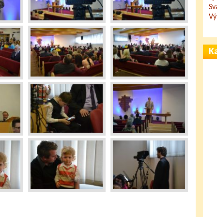
Sv
Vý
Ka