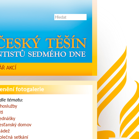
Ř AKCÍ
enění fotogalerie
dle tématu:
hoslužby
ti
ednášky
esťanský domov
ádež
olečná setkání