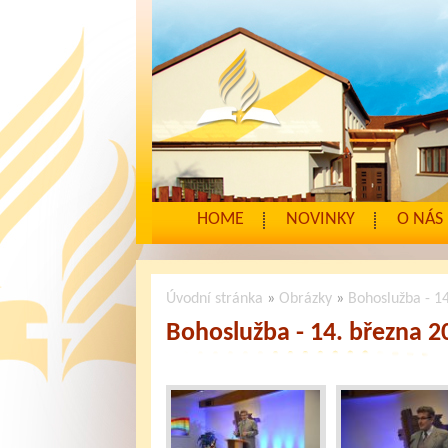
HOME
NOVINKY
O NÁS
Úvodní stránka
»
Obrázky
»
Bohoslužba - 14
Bohoslužba - 14. března 20