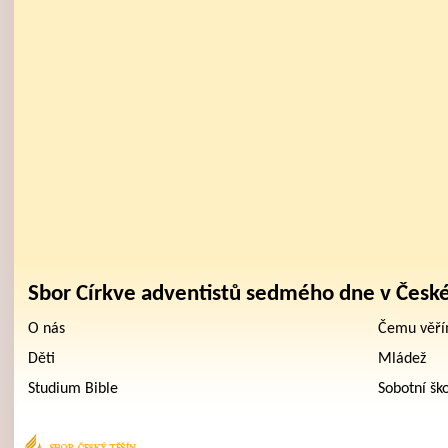
Sbor Církve adventistů sedmého dne v Česk
O nás
Čemu věř
Děti
Mládež
Studium Bible
Sobotní šk