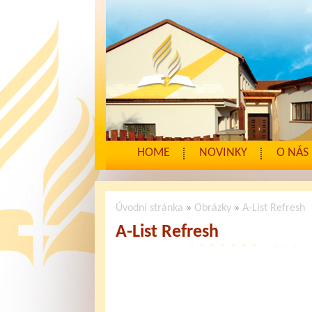
HOME
NOVINKY
O NÁS
Úvodní stránka
»
Obrázky
»
A-List Refresh
A-List Refresh