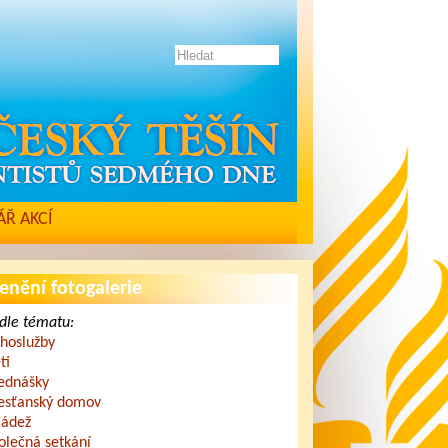
Ř AKCÍ
enění fotogalerie
dle tématu:
hoslužby
ti
ednášky
esťanský domov
ádež
olečná setkání