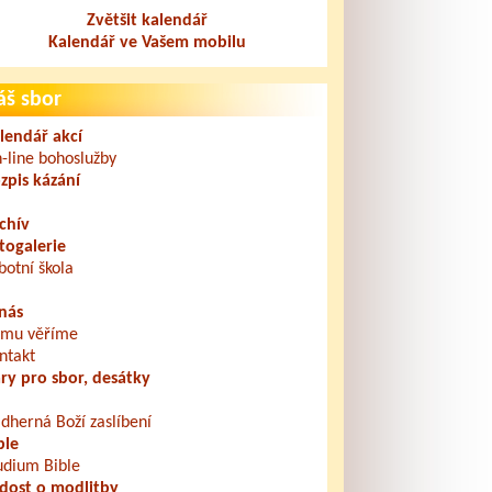
Zvětšit kalendář
Kalendář ve Vašem mobilu
áš sbor
lendář akcí
-line bohoslužby
zpis kázání
chív
togalerie
botní škola
nás
mu věříme
ntakt
ry pro sbor, desátky
dherná Boží zaslíbení
ble
udium Bible
dost o modlitby