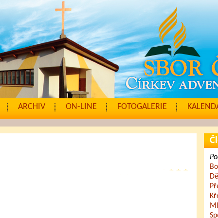
ARCHIV
ON-LINE
FOTOGALERIE
KALENDÁ
Čl
Po
Bo
Dě
Př
Kř
Ml
Sp