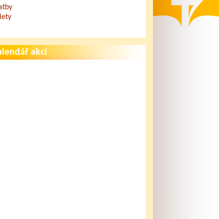
atby
lety
lendář akcí