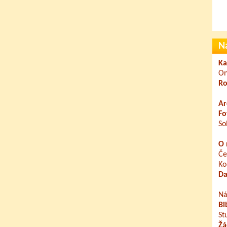
N
Ka
On
Ro
Ar
Fo
So
O 
Če
Ko
Da
Ná
Bi
St
Žá