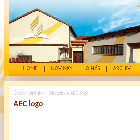
HOME
NOVINKY
O NÁS
ARCHIV
Úvodní stránka
»
Obrázky
»
AEC logo
AEC logo