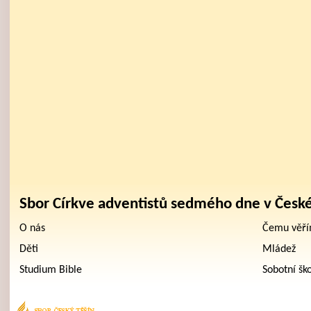
Sbor Církve adventistů sedmého dne v Česk
O nás
Čemu věř
Děti
Mládež
Studium Bible
Sobotní šk