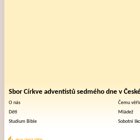
Sbor Církve adventistů sedmého dne v Česk
O nás
Čemu věř
Děti
Mládež
Studium Bible
Sobotní šk