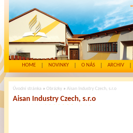
HOME
NOVINKY
O NÁS
ARCHIV
Úvodní stránka
»
Obrázky
»
Aisan Industry Czech, s.r.o
Aisan Industry Czech, s.r.o