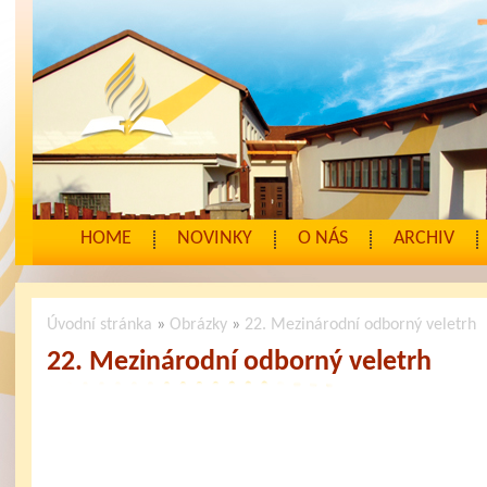
HOME
NOVINKY
O NÁS
ARCHIV
Úvodní stránka
»
Obrázky
»
22. Mezinárodní odborný veletrh
22. Mezinárodní odborný veletrh