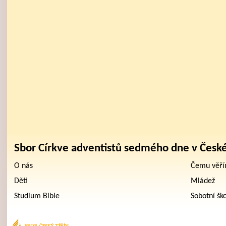
Sbor Církve adventistů sedmého dne v Česk
O nás
Čemu věř
Děti
Mládež
Studium Bible
Sobotní šk