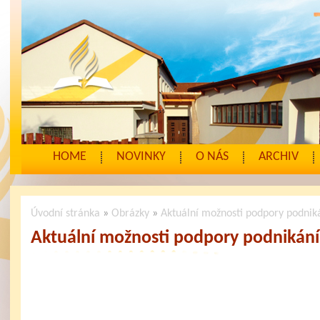
HOME
NOVINKY
O NÁS
ARCHIV
Úvodní stránka
»
Obrázky
»
Aktuální možnosti podpory podnik
Aktuální možnosti podpory podnikání