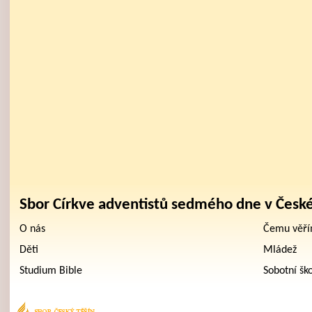
Sbor Církve adventistů sedmého dne v Česk
O nás
Čemu věř
Děti
Mládež
Studium Bible
Sobotní šk