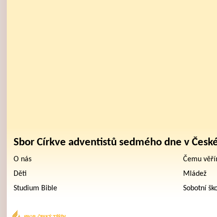
Sbor Církve adventistů sedmého dne v Česk
O nás
Čemu věř
Děti
Mládež
Studium Bible
Sobotní šk