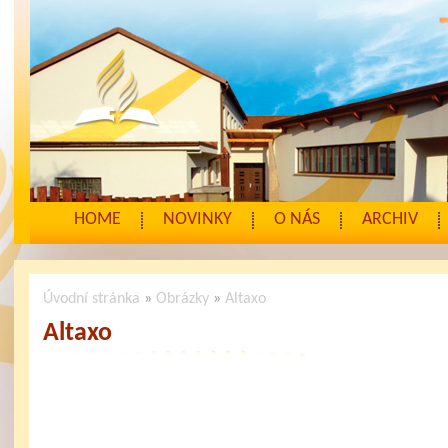
HOME
NOVINKY
O NÁS
ARCHIV
Úvodní stránka
»
Obrázky
»
Altaxo
Altaxo