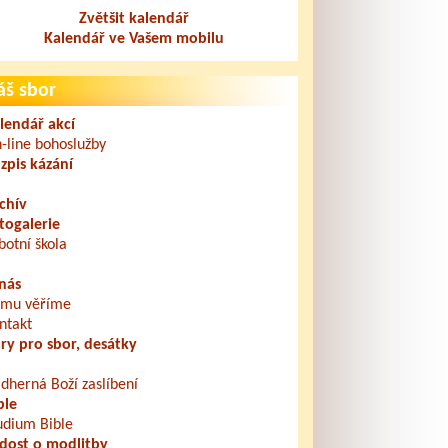
Zvětšit kalendář
Kalendář ve Vašem mobilu
áš sbor
lendář akcí
-line bohoslužby
zpis kázání
chív
togalerie
botní škola
nás
mu věříme
ntakt
ry pro sbor, desátky
dherná Boží zaslíbení
ble
udium Bible
dost o modlitby