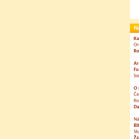
N
Ka
On
Ro
Ar
Fo
So
O 
Če
Ko
Da
Ná
Bi
St
Žá