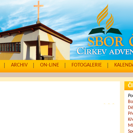
ARCHIV
ON-LINE
FOTOGALERIE
KALENDÁ
Čl
Po
Bo
Dě
Př
Kř
Ml
Sp