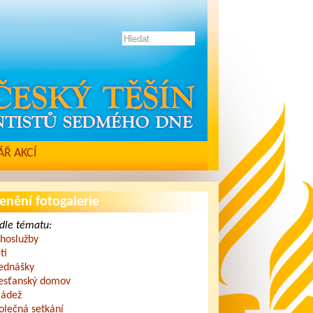
Ř AKCÍ
enění fotogalerie
dle tématu:
hoslužby
ti
ednášky
esťanský domov
ádež
olečná setkání