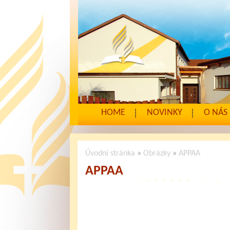
HOME
NOVINKY
O NÁS
Úvodní stránka
»
Obrázky
»
APPAA
APPAA