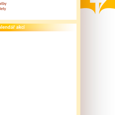
atby
lety
lendář akcí