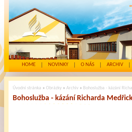
HOME
NOVINKY
O NÁS
ARCHIV
Úvodní stránka
»
Obrázky
»
Archiv
»
Bohoslužba - kázání Ric
Bohoslužba - kázání Richarda Medřic