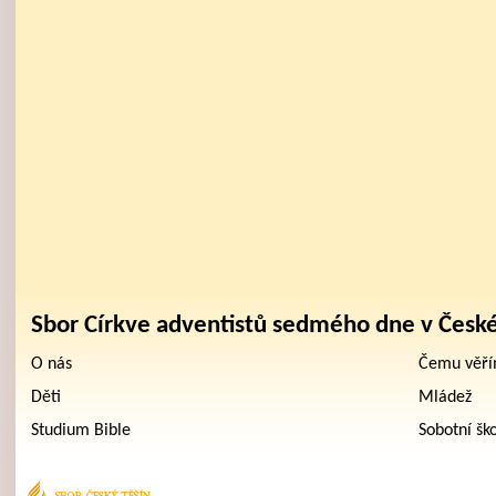
Sbor Církve adventistů sedmého dne v Česk
O nás
Čemu věř
Děti
Mládež
Studium Bible
Sobotní šk