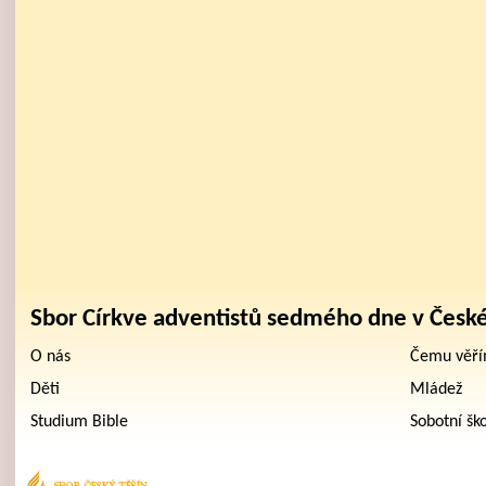
Sbor Církve adventistů sedmého dne v Česk
O nás
Čemu věř
Děti
Mládež
Studium Bible
Sobotní šk