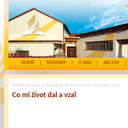
HOME
NOVINKY
O NÁS
ARCHIV
Úvodní stránka
»
Obrázky
»
Archiv
»
Co mi život dal a vzal
Co mi život dal a vzal