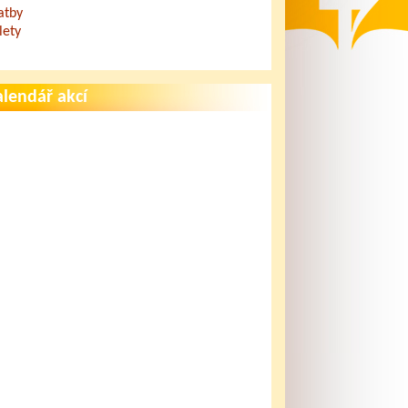
atby
lety
lendář akcí