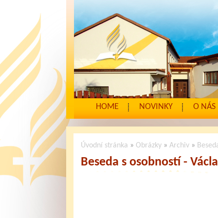
HOME
NOVINKY
O NÁS
Úvodní stránka
»
Obrázky
»
Archiv
»
Beseda
Beseda s osobností - Václ