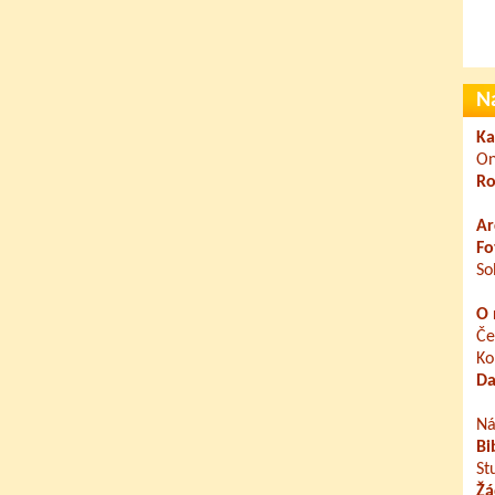
N
Ka
On
Ro
Ar
Fo
So
O 
Če
Ko
Da
Ná
Bi
St
Žá