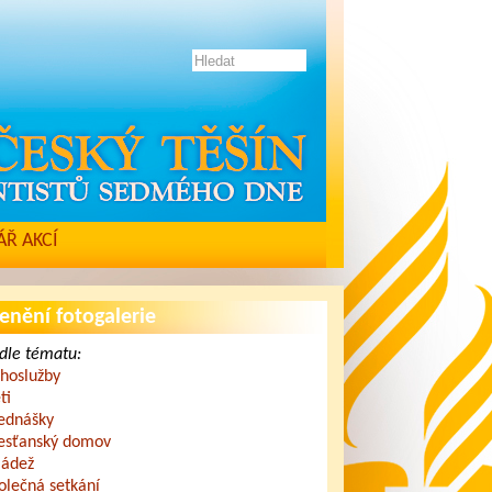
Ř AKCÍ
enění fotogalerie
dle tématu:
hoslužby
ti
ednášky
esťanský domov
ádež
olečná setkání