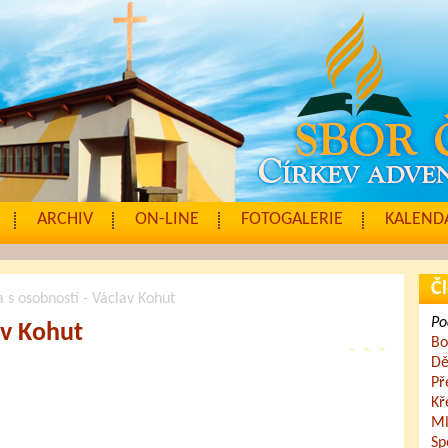
ARCHIV
ON-LINE
FOTOGALERIE
KALENDÁ
Čl
 s osobností - Václav Kohut
Po
av Kohut
Bo
Dě
Př
Kř
Ml
Sp