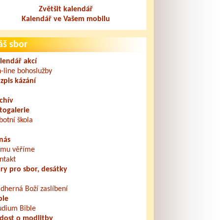
Zvětšit kalendář
Kalendář ve Vašem mobilu
áš sbor
lendář akcí
-line bohoslužby
zpis kázání
chív
togalerie
botní škola
nás
mu věříme
ntakt
ry pro sbor, desátky
dherná Boží zaslíbení
ble
udium Bible
dost o modlitby