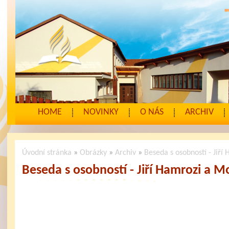
HOME
NOVINKY
O NÁS
ARCHIV
Úvodní stránka
»
Obrázky
»
Archiv
»
Beseda s osobností - Jiř
Beseda s osobností - Jiří Hamrozi a 