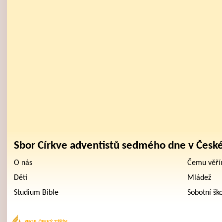
Sbor Církve adventistů sedmého dne v Česk
O nás
Čemu věř
Děti
Mládež
Studium Bible
Sobotní šk