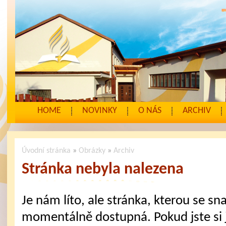
HOME
NOVINKY
O NÁS
ARCHIV
Úvodní stránka
»
Obrázky
»
Archiv
Stránka nebyla nalezena
Je nám líto, ale stránka, kterou se sna
momentálně dostupná. Pokud jste si j