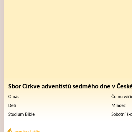
Sbor Církve adventistů sedmého dne v Česk
O nás
Čemu věř
Děti
Mládež
Studium Bible
Sobotní šk