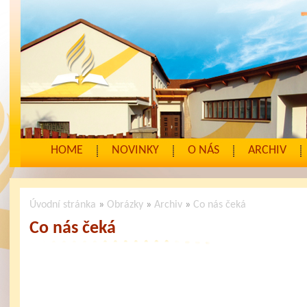
HOME
NOVINKY
O NÁS
ARCHIV
Úvodní stránka
»
Obrázky
»
Archiv
»
Co nás čeká
Co nás čeká