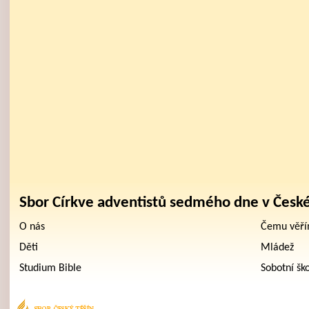
Sbor Církve adventistů sedmého dne v Česk
O nás
Čemu věř
Děti
Mládež
Studium Bible
Sobotní šk