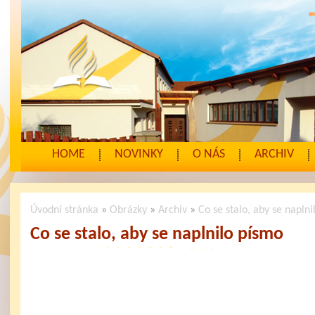
HOME
NOVINKY
O NÁS
ARCHIV
Úvodní stránka
»
Obrázky
»
Archiv
»
Co se stalo, aby se napln
Co se stalo, aby se naplnilo písmo