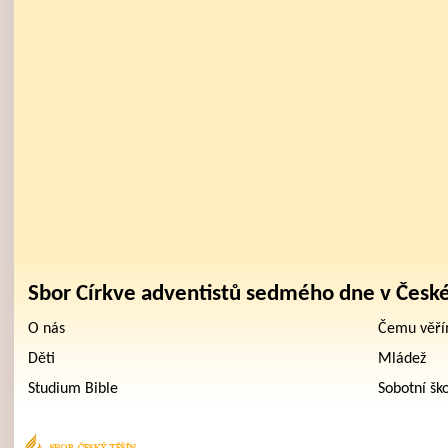
Sbor Církve adventistů sedmého dne v Česk
O nás
Čemu věř
Děti
Mládež
Studium Bible
Sobotní šk