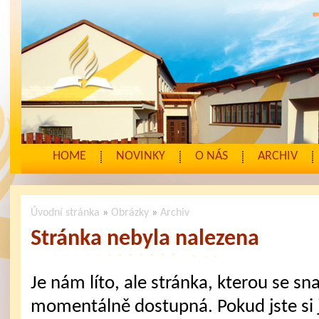
HOME
NOVINKY
O NÁS
ARCHIV
Úvodní stránka
»
Obrázky
»
Archiv
Stránka nebyla nalezena
Je nám líto, ale stránka, kterou se sna
momentálně dostupná. Pokud jste si j