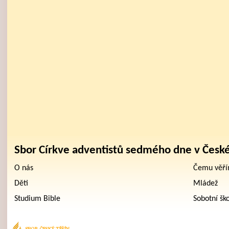
Sbor Církve adventistů sedmého dne v Česk
O nás
Čemu věř
Děti
Mládež
Studium Bible
Sobotní šk