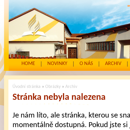
HOME
NOVINKY
O NÁS
ARCHIV
Úvodní stránka
»
Obrázky
»
Archiv
Stránka nebyla nalezena
Je nám líto, ale stránka, kterou se sna
momentálně dostupná. Pokud jste si j