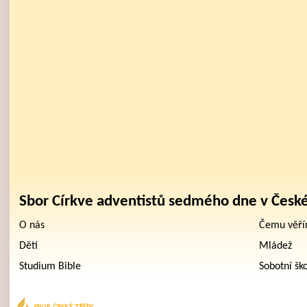
Sbor Církve adventistů sedmého dne v Česk
O nás
Čemu věř
Děti
Mládež
Studium Bible
Sobotní šk