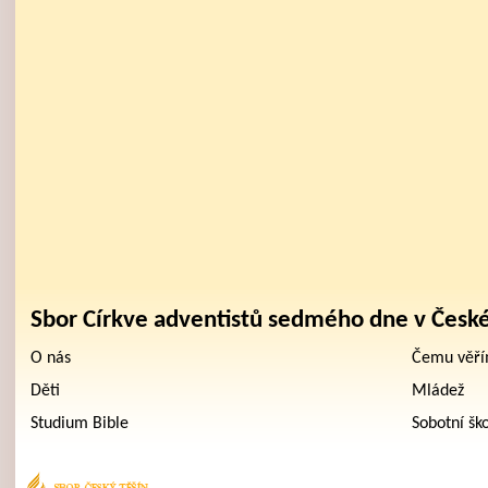
Sbor Církve adventistů sedmého dne v Česk
O nás
Čemu věř
Děti
Mládež
Studium Bible
Sobotní šk