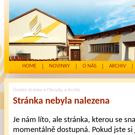
HOME
NOVINKY
O NÁS
ARCHIV
Úvodní stránka
»
Obrázky
»
Archiv
Stránka nebyla nalezena
Je nám líto, ale stránka, kterou se sna
momentálně dostupná. Pokud jste si j