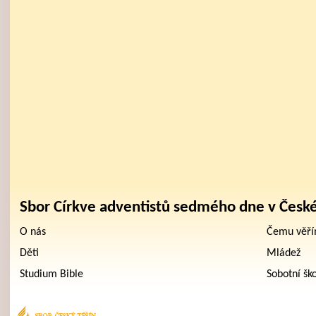
Sbor Církve adventistů sedmého dne v Česk
O nás
Čemu věř
Děti
Mládež
Studium Bible
Sobotní šk