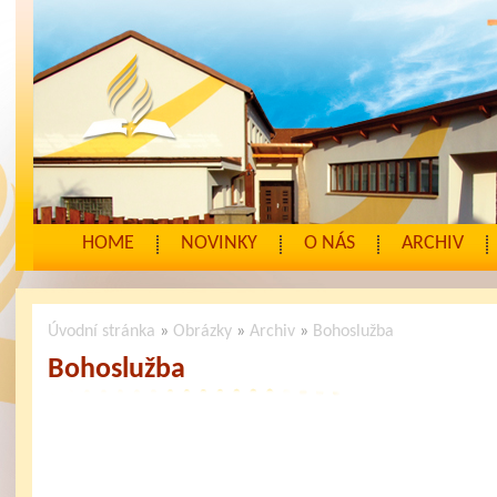
HOME
NOVINKY
O NÁS
ARCHIV
Úvodní stránka
»
Obrázky
»
Archiv
»
Bohoslužba
Bohoslužba