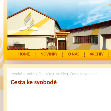
HOME
NOVINKY
O NÁS
ARCHIV
Úvodní stránka
»
Obrázky
»
Archiv
»
Cesta ke svobodě
Cesta ke svobodě