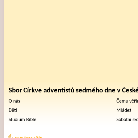
Sbor Církve adventistů sedmého dne v Česk
O nás
Čemu věř
Děti
Mládež
Studium Bible
Sobotní šk