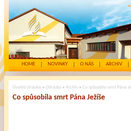
HOME
NOVINKY
O NÁS
ARCHIV
Úvodní stránka
»
Obrázky
»
Archiv
»
Co spůsobila smrt Pána J
Co spůsobila smrt Pána Ježíše