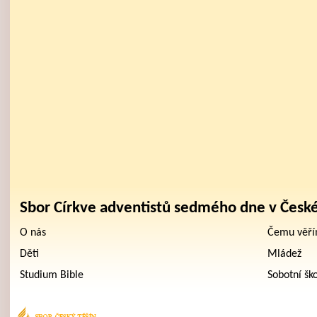
Sbor Církve adventistů sedmého dne v Česk
O nás
Čemu věř
Děti
Mládež
Studium Bible
Sobotní šk