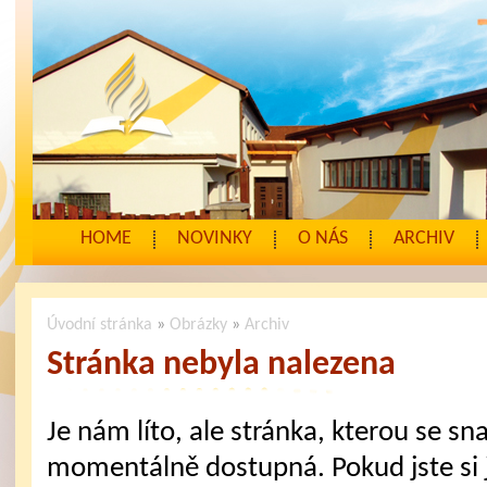
HOME
NOVINKY
O NÁS
ARCHIV
Úvodní stránka
»
Obrázky
»
Archiv
Stránka nebyla nalezena
Je nám líto, ale stránka, kterou se sna
momentálně dostupná. Pokud jste si j