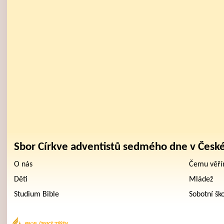
Sbor Církve adventistů sedmého dne v Česk
O nás
Čemu věř
Děti
Mládež
Studium Bible
Sobotní šk