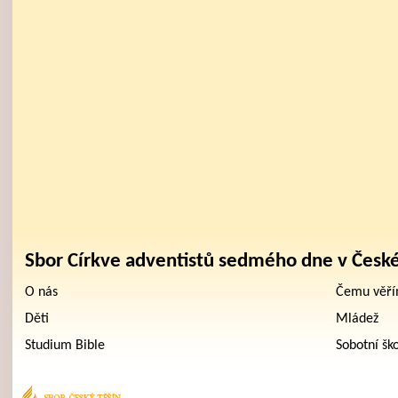
Sbor Církve adventistů sedmého dne v Česk
O nás
Čemu věř
Děti
Mládež
Studium Bible
Sobotní šk