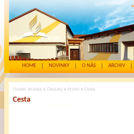
HOME
NOVINKY
O NÁS
ARCHIV
Úvodní stránka
»
Obrázky
»
Archiv
»
Cesta
Cesta