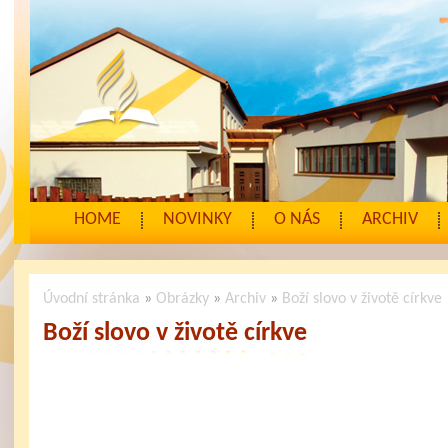
HOME
NOVINKY
O NÁS
ARCHIV
Úvodní stránka
»
Obrázky
»
Archiv
»
Boží slovo v životě církve
Boží slovo v životě církve