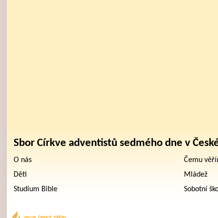
Sbor Církve adventistů sedmého dne v Česk
O nás
Čemu věř
Děti
Mládež
Studium Bible
Sobotní šk